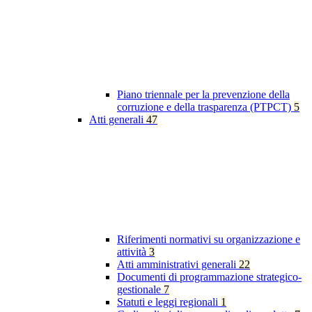
Piano triennale per la prevenzione della
corruzione e della trasparenza (PTPCT)
5
Atti generali
47
Riferimenti normativi su organizzazione e
attività
3
Atti amministrativi generali
22
Documenti di programmazione strategico-
gestionale
7
Statuti e leggi regionali
1