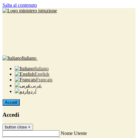
Salta al contenuto
Italiano
Italiano
English
Français
عربى
اردو
Accedi
Accedi
button close
×
Nome Utente