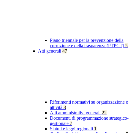
Piano triennale per la prevenzione della
corruzione e della trasparenza (PTPCT)
5
Atti generali
47
Riferimenti normativi su organizzazione e
attività
3
Atti amministrativi generali
22
Documenti di programmazione strategico-
gestionale
7
Statuti e leggi regionali
1