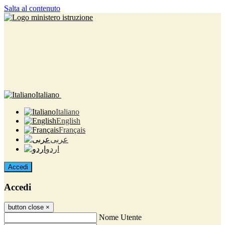
Salta al contenuto
Italiano
Italiano
English
Français
عربى
اردو
Accedi
Accedi
button close
×
Nome Utente