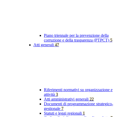
Piano triennale per la prevenzione della
corruzione e della trasparenza (PTPCT)
5
Atti generali
47
Riferimenti normativi su organizzazione e
attività
3
Atti amministrativi generali
22
Documenti di programmazione strategico-
gestionale
7
Statuti e leggi regionali
1