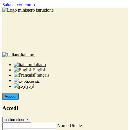
Salta al contenuto
Italiano
Italiano
English
Français
عربى
اردو
Accedi
Accedi
button close
×
Nome Utente