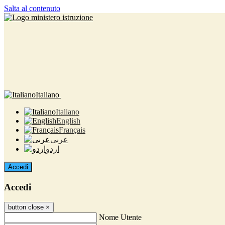
Salta al contenuto
Italiano
Italiano
English
Français
عربى
اردو
Accedi
Accedi
button close
×
Nome Utente