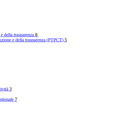
 e della trasparenza
8
rruzione e della trasparenza (PTPCT)
5
tività
3
stionale
7