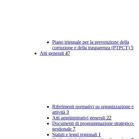
Piano triennale per la prevenzione della
corruzione e della trasparenza (PTPCT)
5
Atti generali
47
Riferimenti normativi su organizzazione e
attività
3
Atti amministrativi generali
22
Documenti di programmazione strategico-
gestionale
7
Statuti e leggi regionali
1