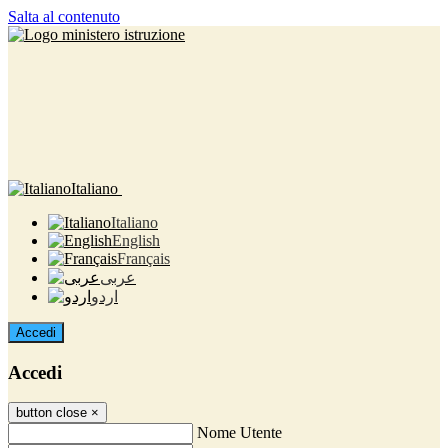
Salta al contenuto
Italiano
Italiano
English
Français
عربى
اردو
Accedi
Accedi
button close
×
Nome Utente