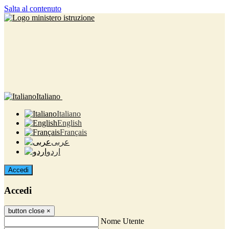
Salta al contenuto
Italiano
Italiano
English
Français
عربى
اردو
Accedi
Accedi
button close
×
Nome Utente