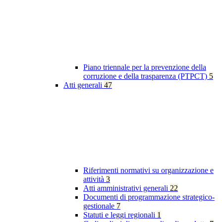
Piano triennale per la prevenzione della
corruzione e della trasparenza (PTPCT)
5
Atti generali
47
Riferimenti normativi su organizzazione e
attività
3
Atti amministrativi generali
22
Documenti di programmazione strategico-
gestionale
7
Statuti e leggi regionali
1