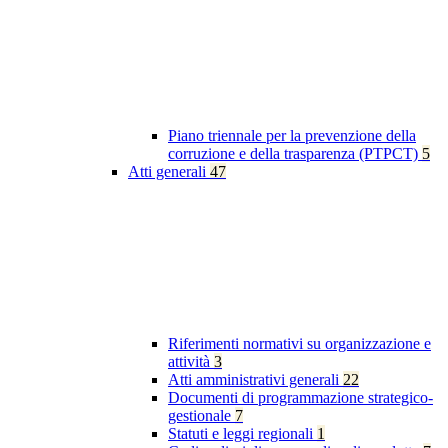
Piano triennale per la prevenzione della
corruzione e della trasparenza (PTPCT)
5
Atti generali
47
Riferimenti normativi su organizzazione e
attività
3
Atti amministrativi generali
22
Documenti di programmazione strategico-
gestionale
7
Statuti e leggi regionali
1