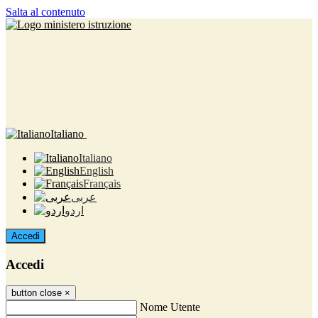
Salta al contenuto
Italiano
Italiano
English
Français
عربى
اردو
Accedi
Accedi
button close
×
Nome Utente