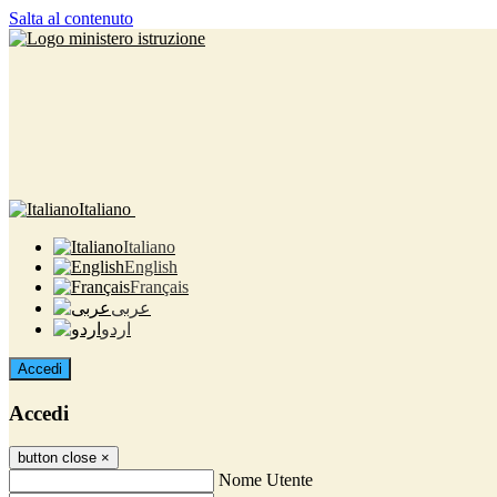
Salta al contenuto
Italiano
Italiano
English
Français
عربى
اردو
Accedi
Accedi
button close
×
Nome Utente