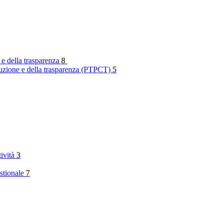
 e della trasparenza
8
rruzione e della trasparenza (PTPCT)
5
tività
3
stionale
7