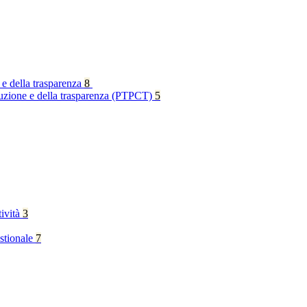
 e della trasparenza
8
rruzione e della trasparenza (PTPCT)
5
tività
3
stionale
7