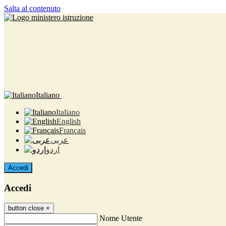
Salta al contenuto
Italiano
Italiano
English
Français
عربى
اردو
Accedi
Accedi
button close
×
Nome Utente