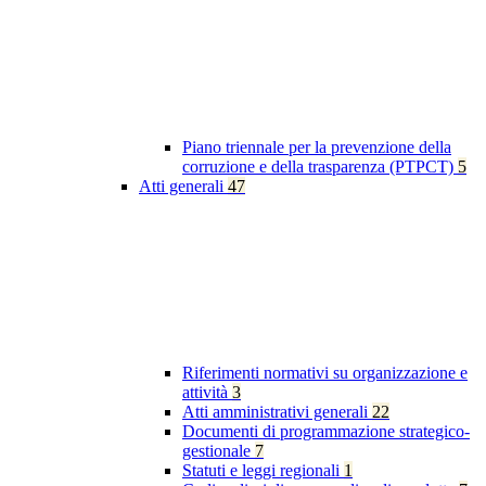
Piano triennale per la prevenzione della
corruzione e della trasparenza (PTPCT)
5
Atti generali
47
Riferimenti normativi su organizzazione e
attività
3
Atti amministrativi generali
22
Documenti di programmazione strategico-
gestionale
7
Statuti e leggi regionali
1