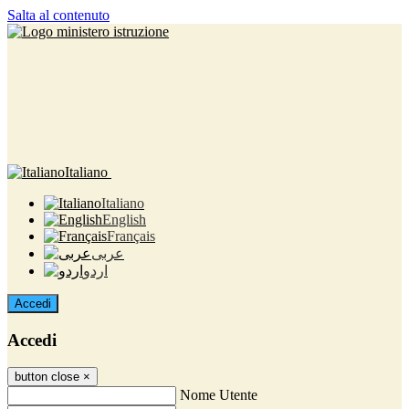
Salta al contenuto
Italiano
Italiano
English
Français
عربى
اردو
Accedi
Accedi
button close
×
Nome Utente