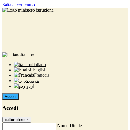
Salta al contenuto
Italiano
Italiano
English
Français
عربى
اردو
Accedi
Accedi
button close
×
Nome Utente