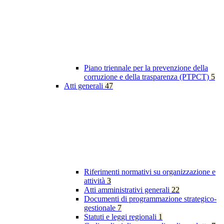
Piano triennale per la prevenzione della
corruzione e della trasparenza (PTPCT)
5
Atti generali
47
Riferimenti normativi su organizzazione e
attività
3
Atti amministrativi generali
22
Documenti di programmazione strategico-
gestionale
7
Statuti e leggi regionali
1