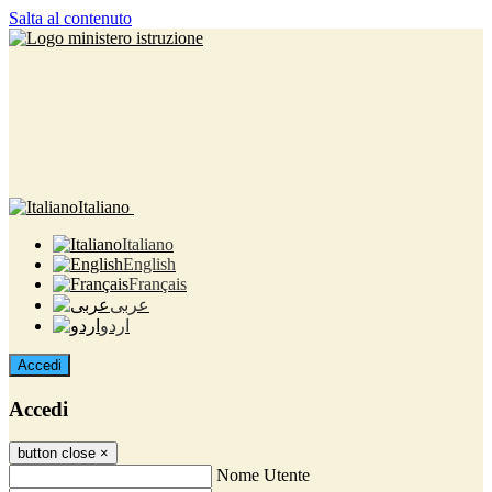
Salta al contenuto
Italiano
Italiano
English
Français
عربى
اردو
Accedi
Accedi
button close
×
Nome Utente