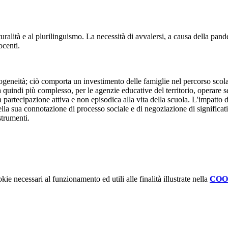
turalità e al plurilinguismo. La necessità di avvalersi, a causa della pan
docenti.
mogeneità; ciò comporta un investimento delle famiglie nel percorso scola
quindi più complesso, per le agenzie educative del territorio, operare 
 partecipazione attiva e non episodica alla vita della scuola. L'impatto 
 sua connotazione di processo sociale e di negoziazione di significati. L
strumenti.
kie necessari al funzionamento ed utili alle finalità illustrate nella
COO