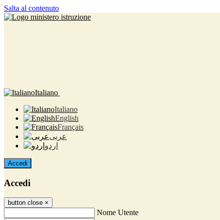
Salta al contenuto
Italiano
Italiano
English
Français
عربى
اردو
Accedi
Accedi
button close
×
Nome Utente