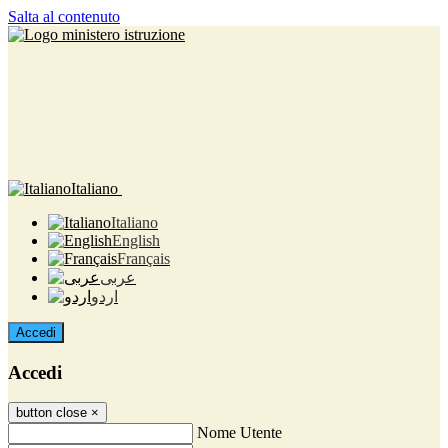
Salta al contenuto
Italiano
Italiano
English
Français
عربى
اردو
Accedi
Accedi
button close
×
Nome Utente