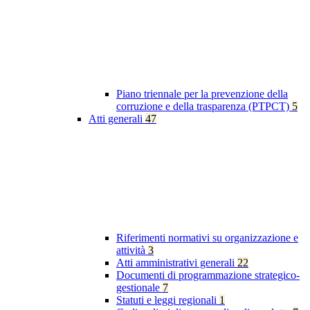
Piano triennale per la prevenzione della
corruzione e della trasparenza (PTPCT)
5
Atti generali
47
Riferimenti normativi su organizzazione e
attività
3
Atti amministrativi generali
22
Documenti di programmazione strategico-
gestionale
7
Statuti e leggi regionali
1