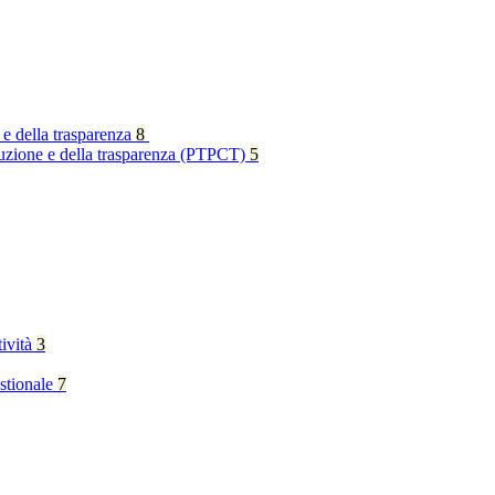
 e della trasparenza
8
rruzione e della trasparenza (PTPCT)
5
tività
3
stionale
7