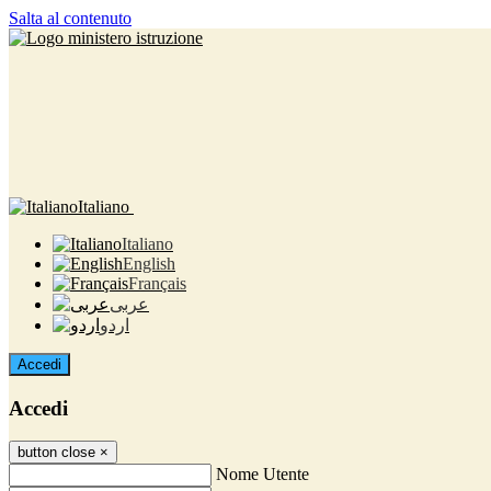
Salta al contenuto
Italiano
Italiano
English
Français
عربى
اردو
Accedi
Accedi
button close
×
Nome Utente