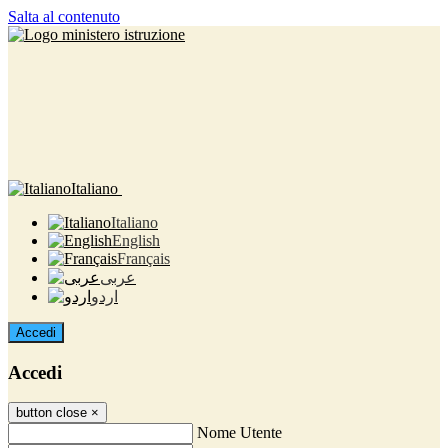
Salta al contenuto
Italiano
Italiano
English
Français
عربى
اردو
Accedi
Accedi
button close
×
Nome Utente