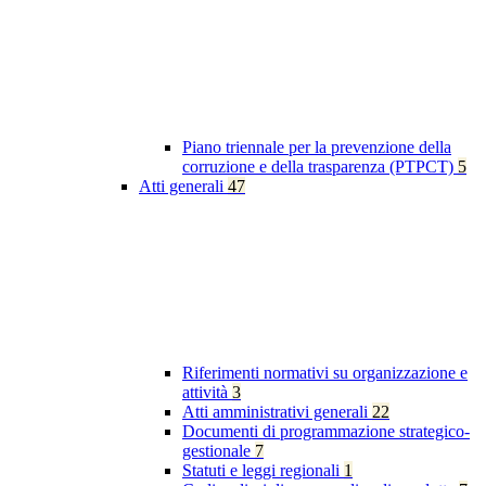
Piano triennale per la prevenzione della
corruzione e della trasparenza (PTPCT)
5
Atti generali
47
Riferimenti normativi su organizzazione e
attività
3
Atti amministrativi generali
22
Documenti di programmazione strategico-
gestionale
7
Statuti e leggi regionali
1