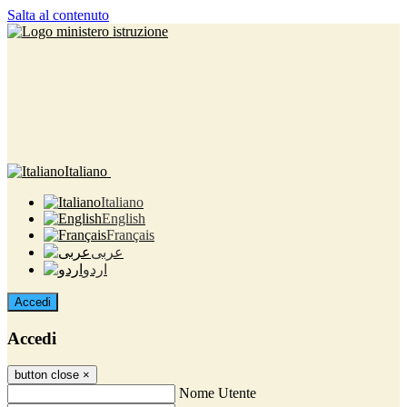
Salta al contenuto
Italiano
Italiano
English
Français
عربى
اردو
Accedi
Accedi
button close
×
Nome Utente