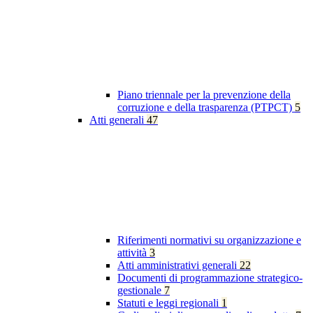
Piano triennale per la prevenzione della
corruzione e della trasparenza (PTPCT)
5
Atti generali
47
Riferimenti normativi su organizzazione e
attività
3
Atti amministrativi generali
22
Documenti di programmazione strategico-
gestionale
7
Statuti e leggi regionali
1