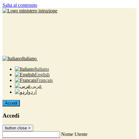
Salta al contenuto
Italiano
Italiano
English
Français
عربى
اردو
Accedi
Accedi
button close
×
Nome Utente