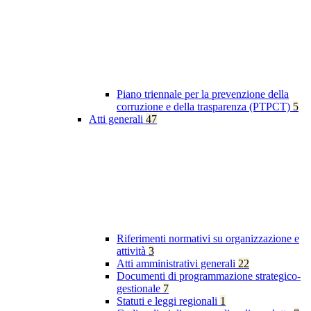
Piano triennale per la prevenzione della
corruzione e della trasparenza (PTPCT)
5
Atti generali
47
Riferimenti normativi su organizzazione e
attività
3
Atti amministrativi generali
22
Documenti di programmazione strategico-
gestionale
7
Statuti e leggi regionali
1