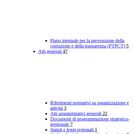
Piano triennale per la prevenzione della
corruzione e della trasparenza (PTPCT)
5
Atti generali
47
Riferimenti normativi su organizzazione e
attività
3
Atti amministrativi generali
22
Documenti di programmazione strategico-
gestionale
7
Statuti e leggi regionali
1