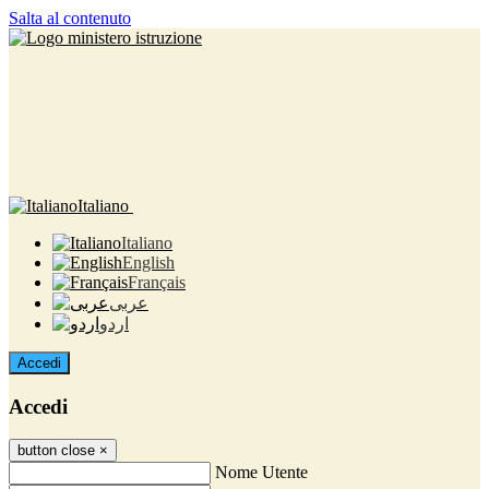
Salta al contenuto
Italiano
Italiano
English
Français
عربى
اردو
Accedi
Accedi
button close
×
Nome Utente