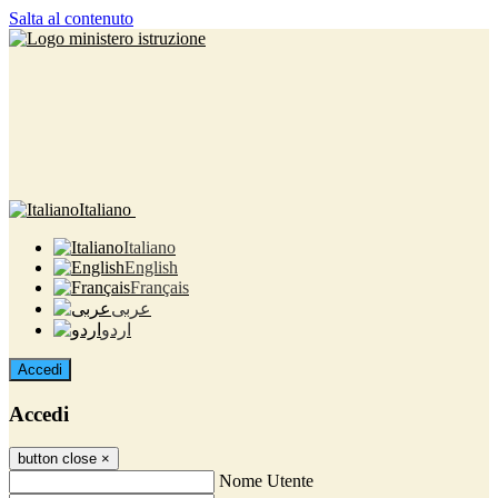
Salta al contenuto
Italiano
Italiano
English
Français
عربى
اردو
Accedi
Accedi
button close
×
Nome Utente