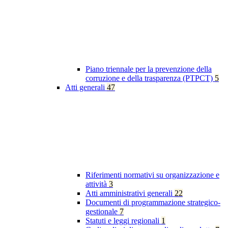
Piano triennale per la prevenzione della
corruzione e della trasparenza (PTPCT)
5
Atti generali
47
Riferimenti normativi su organizzazione e
attività
3
Atti amministrativi generali
22
Documenti di programmazione strategico-
gestionale
7
Statuti e leggi regionali
1