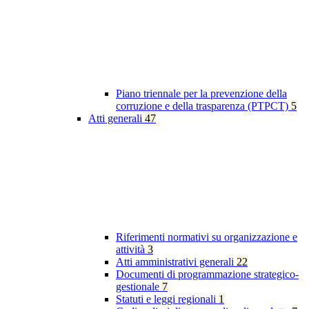
Piano triennale per la prevenzione della
corruzione e della trasparenza (PTPCT)
5
Atti generali
47
Riferimenti normativi su organizzazione e
attività
3
Atti amministrativi generali
22
Documenti di programmazione strategico-
gestionale
7
Statuti e leggi regionali
1