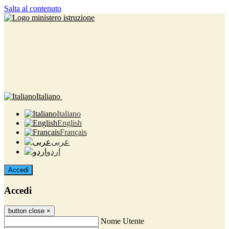
Salta al contenuto
Italiano
Italiano
English
Français
عربى
اردو
Accedi
Accedi
button close
×
Nome Utente