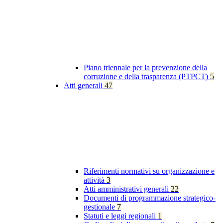
Piano triennale per la prevenzione della
corruzione e della trasparenza (PTPCT)
5
Atti generali
47
Riferimenti normativi su organizzazione e
attività
3
Atti amministrativi generali
22
Documenti di programmazione strategico-
gestionale
7
Statuti e leggi regionali
1