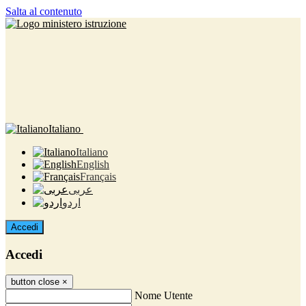
Salta al contenuto
Italiano
Italiano
English
Français
عربى
اردو
Accedi
Accedi
button close
×
Nome Utente