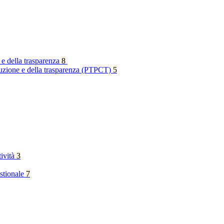
 e della trasparenza
8
rruzione e della trasparenza (PTPCT)
5
tività
3
stionale
7