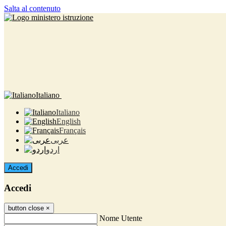
Salta al contenuto
Italiano
Italiano
English
Français
عربى
اردو
Accedi
Accedi
button close
×
Nome Utente