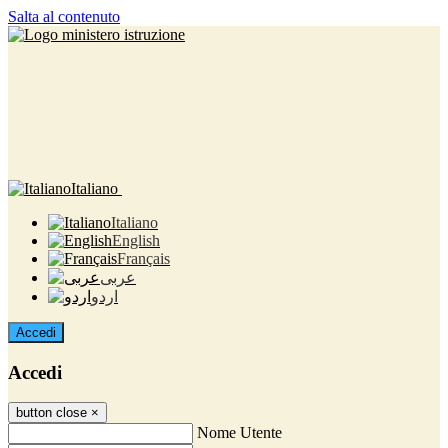
Salta al contenuto
Italiano
Italiano
English
Français
عربى
اردو
Accedi
Accedi
button close
×
Nome Utente