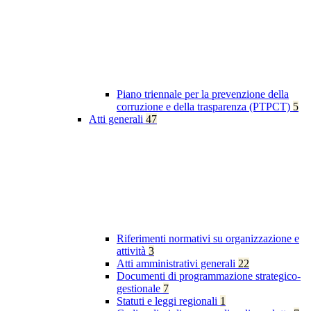
Piano triennale per la prevenzione della
corruzione e della trasparenza (PTPCT)
5
Atti generali
47
Riferimenti normativi su organizzazione e
attività
3
Atti amministrativi generali
22
Documenti di programmazione strategico-
gestionale
7
Statuti e leggi regionali
1