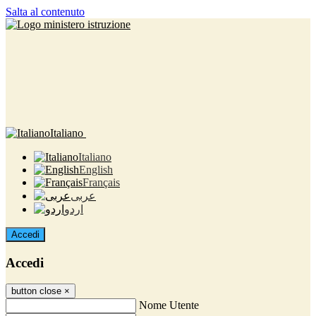
Salta al contenuto
Italiano
Italiano
English
Français
عربى
اردو
Accedi
Accedi
button close
×
Nome Utente