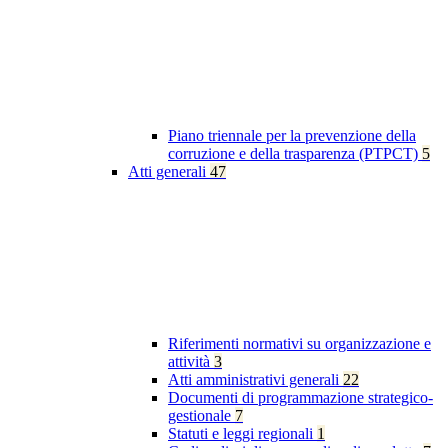
Piano triennale per la prevenzione della
corruzione e della trasparenza (PTPCT)
5
Atti generali
47
Riferimenti normativi su organizzazione e
attività
3
Atti amministrativi generali
22
Documenti di programmazione strategico-
gestionale
7
Statuti e leggi regionali
1