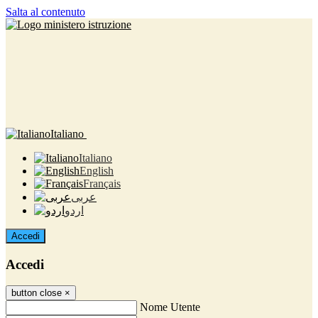
Salta al contenuto
Italiano
Italiano
English
Français
عربى
اردو
Accedi
Accedi
button close
×
Nome Utente