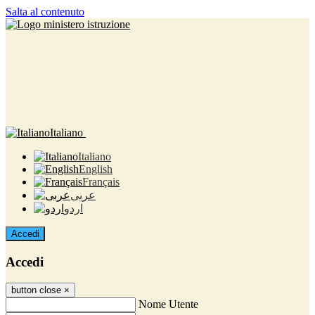
Salta al contenuto
Italiano
Italiano
English
Français
عربى
اردو
Accedi
Accedi
button close
×
Nome Utente