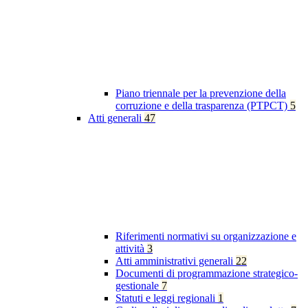
Piano triennale per la prevenzione della
corruzione e della trasparenza (PTPCT)
5
Atti generali
47
Riferimenti normativi su organizzazione e
attività
3
Atti amministrativi generali
22
Documenti di programmazione strategico-
gestionale
7
Statuti e leggi regionali
1