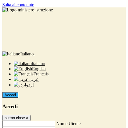
Salta al contenuto
Italiano
Italiano
English
Français
عربى
اردو
Accedi
Accedi
button close
×
Nome Utente