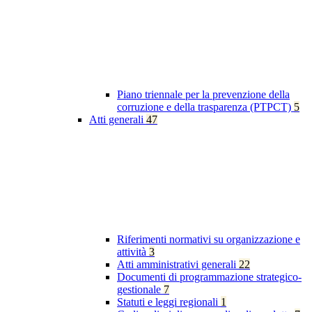
Piano triennale per la prevenzione della
corruzione e della trasparenza (PTPCT)
5
Atti generali
47
Riferimenti normativi su organizzazione e
attività
3
Atti amministrativi generali
22
Documenti di programmazione strategico-
gestionale
7
Statuti e leggi regionali
1