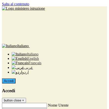
Salta al contenuto
Italiano
Italiano
English
Français
عربى
اردو
Accedi
Accedi
button close
×
Nome Utente