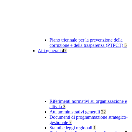
Piano triennale per la prevenzione della
corruzione e della trasparenza (PTPCT)
5
Atti generali
47
Riferimenti normativi su organizzazione e
attività
3
Atti amministrativi generali
22
Documenti di programmazione strategico-
gestionale
7
Statuti e leggi regionali
1