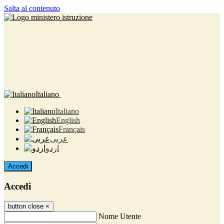
Salta al contenuto
Italiano
Italiano
English
Français
عربى
اردو
Accedi
Accedi
button close
×
Nome Utente