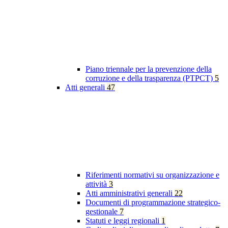
Piano triennale per la prevenzione della
corruzione e della trasparenza (PTPCT)
5
Atti generali
47
Riferimenti normativi su organizzazione e
attività
3
Atti amministrativi generali
22
Documenti di programmazione strategico-
gestionale
7
Statuti e leggi regionali
1