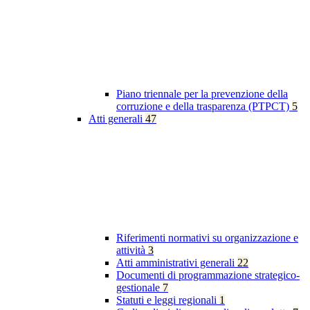
Piano triennale per la prevenzione della
corruzione e della trasparenza (PTPCT)
5
Atti generali
47
Riferimenti normativi su organizzazione e
attività
3
Atti amministrativi generali
22
Documenti di programmazione strategico-
gestionale
7
Statuti e leggi regionali
1