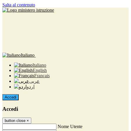
Salta al contenuto
Italiano
Italiano
English
Français
عربى
اردو
Accedi
Accedi
button close
×
Nome Utente