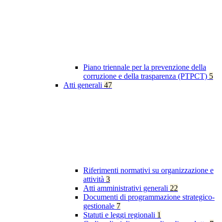
Piano triennale per la prevenzione della
corruzione e della trasparenza (PTPCT)
5
Atti generali
47
Riferimenti normativi su organizzazione e
attività
3
Atti amministrativi generali
22
Documenti di programmazione strategico-
gestionale
7
Statuti e leggi regionali
1