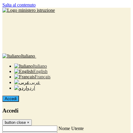
Salta al contenuto
Italiano
Italiano
English
Français
عربى
اردو
Accedi
Accedi
button close
×
Nome Utente