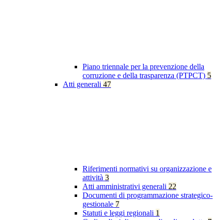
Piano triennale per la prevenzione della
corruzione e della trasparenza (PTPCT)
5
Atti generali
47
Riferimenti normativi su organizzazione e
attività
3
Atti amministrativi generali
22
Documenti di programmazione strategico-
gestionale
7
Statuti e leggi regionali
1