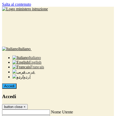
Salta al contenuto
Italiano
Italiano
English
Français
عربى
اردو
Accedi
Accedi
button close
×
Nome Utente