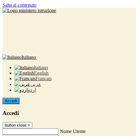
Salta al contenuto
Italiano
Italiano
English
Français
عربى
اردو
Accedi
Accedi
button close
×
Nome Utente