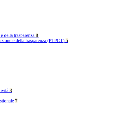
 e della trasparenza
8
rruzione e della trasparenza (PTPCT)
5
tività
3
stionale
7