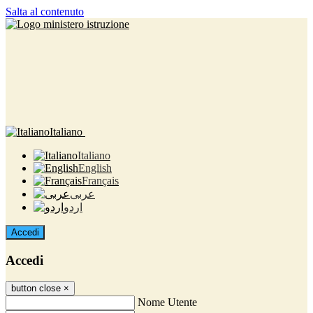
Salta al contenuto
Italiano
Italiano
English
Français
عربى
اردو
Accedi
Accedi
button close
×
Nome Utente