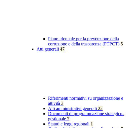
Piano triennale per la prevenzione della
corruzione e della trasparenza (PTPCT)
5
Atti generali
47
Riferimenti normativi su organizzazione e
attività
3
Atti amministrativi generali
22
Documenti di programmazione strategico-
gestionale
7
Statuti e leggi regionali
1