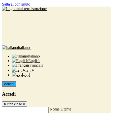
Salta al contenuto
Italiano
Italiano
English
Français
عربى
اردو
Accedi
Accedi
button close
×
Nome Utente