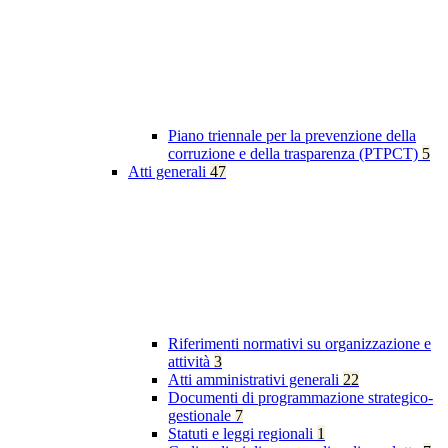
Piano triennale per la prevenzione della
corruzione e della trasparenza (PTPCT)
5
Atti generali
47
Riferimenti normativi su organizzazione e
attività
3
Atti amministrativi generali
22
Documenti di programmazione strategico-
gestionale
7
Statuti e leggi regionali
1