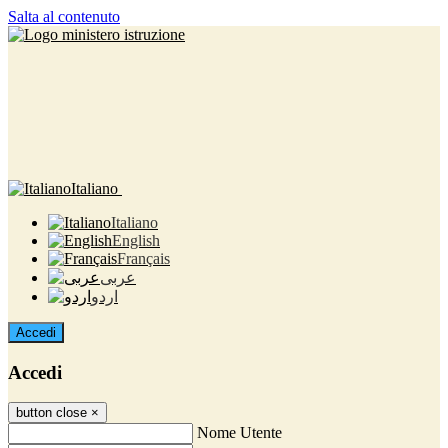
Salta al contenuto
Italiano
Italiano
English
Français
عربى
اردو
Accedi
Accedi
button close
×
Nome Utente