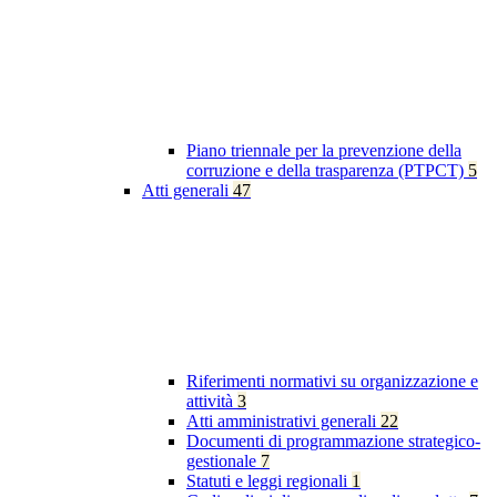
Piano triennale per la prevenzione della
corruzione e della trasparenza (PTPCT)
5
Atti generali
47
Riferimenti normativi su organizzazione e
attività
3
Atti amministrativi generali
22
Documenti di programmazione strategico-
gestionale
7
Statuti e leggi regionali
1