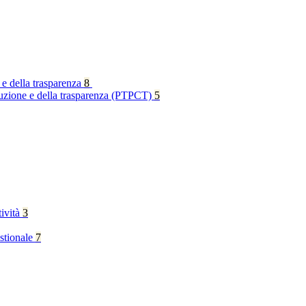
 e della trasparenza
8
rruzione e della trasparenza (PTPCT)
5
tività
3
stionale
7