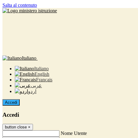
Salta al contenuto
Italiano
Italiano
English
Français
عربى
اردو
Accedi
Accedi
button close
×
Nome Utente