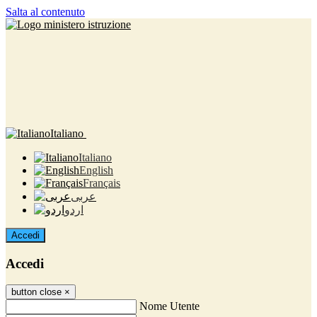
Salta al contenuto
Italiano
Italiano
English
Français
عربى
اردو
Accedi
Accedi
button close
×
Nome Utente