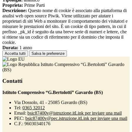
Proprieta:
Prime Parti
Descrizione:
Questo nome di cookie è associato alla piattaforma di
analisi web open source Piwik. Viene utilizzato per aiutare i
proprietari di siti Web a monitorare il comportamento dei visitatori e
misurare le prestazioni del sito. È un cookie di tipo pattern, in cui il
prefisso _pk_id è seguito da una breve serie di numeri e lettere, che
si ritiene sia un codice di riferimento per il dominio che imposta il
cookie.
Durata:
1 anno
Accetta tutti
Salva le preferenze
Istituto Comprensivo “G.Bertolotti” Gavardo
(BS)
Contatti
Istituto Comprensivo “G.Bertolotti” Gavardo (BS)
Via Dossolo, 41 - 25085 Gavardo (BS)
Tel:
0365 32012
Email:
bsic87400v@istruzione.it
Link per inviare una mail
PEC:
bsic87400v@pec.istruzione.it
Link per inviare una mail
C.F.: 96030340176