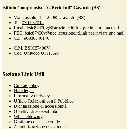
Istituto Comprensivo “G.Bertolotti” Gavardo (BS)
Via Dossolo, 41 - 25085 Gavardo (BS)
Tel:
0365 32012
Email:
bsic87400v@istruzione.it
Link per inviare una mail
PEC:
bsic87400v@pec.istruzione.it
Link per inviare una mail
C.F.: 96030340176
C.M. BSIC87400V
Cod. Univoco UFHTA0
Sezione Link Utili
Cookie policy
Note legali
Informativa Privacy
Ufficio Relazioni con il Pubblico
Dichiarazione di accessibilità
Obiettivi di accessibilità
Whistleblowing
Gestione consensi cookie
Amministrazione trasparente