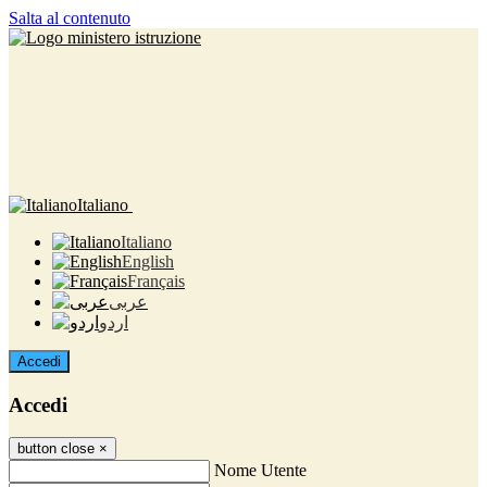
Salta al contenuto
Italiano
Italiano
English
Français
عربى
اردو
Accedi
Accedi
button close
×
Nome Utente