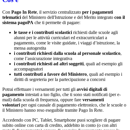
Con
Pago In Rete
, il servizio centralizzato
per i pagamenti
telematici
del Ministero dell'Istruzione e del Merito integrato
con il
sistema pagoPA
che ti permette di pagare:
le tasse e i contributi scolastici
richiesti dalle scuole agli
alunni per le attività curriculari ed extracurriculari a
pagamento, come le visite guidate, i viaggi d’istruzione, la
mensa autogestita
i contributi richiesti dalla scuola al personale scolastico
,
come l’assicurazione integrativa
i contributi richiesti ad altri soggetti
, quali ad esempio gli
accompagnatori
tutti contributi a favore del Ministero
, quali ad esempio i
diritti di segreteria per la partecipazione a concorsi
Potrai effettuare i versamenti per tutti gli
avvisi digitali di
pagamento
intestati a tuo figlio, che ti sono stati notificati (per e-
mail) dalla scuola di frequenza, oppure fare
versamenti
volontari
per ogni causale di pagamento elettronico, che le scuole o
il Ministero hanno reso eseguibile tramite Pago In Rete.
Accedendo con PC, Tablet, Smartphone puoi scegliere di pagare
subito online con carta di credito, addebito in conto (o con altri