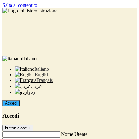
Salta al contenuto
Italiano
Italiano
English
Français
عربى
اردو
Accedi
Accedi
button close
×
Nome Utente