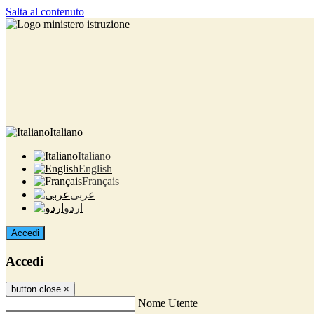
Salta al contenuto
Italiano
Italiano
English
Français
عربى
اردو
Accedi
Accedi
button close
×
Nome Utente