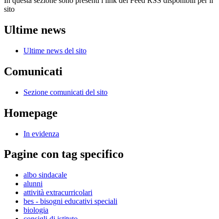
In questa sezione sono presenti i link dei Feed RSS disponibili per il
sito
Ultime news
Ultime news del sito
Comunicati
Sezione comunicati del sito
Homepage
In evidenza
Pagine con tag specifico
albo sindacale
alunni
attività extracurricolari
bes - bisogni educativi speciali
biologia
consigli di istituto