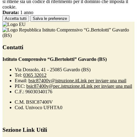
si ritiene sia un codice di riferimento per il dominio che imposta il
cookie.
Durata:
1 anno
Accetta tutti
Salva le preferenze
Istituto Comprensivo “G.Bertolotti” Gavardo
(BS)
Contatti
Istituto Comprensivo “G.Bertolotti” Gavardo (BS)
Via Dossolo, 41 - 25085 Gavardo (BS)
Tel:
0365 32012
Email:
bsic87400v@istruzione.it
Link per inviare una mail
PEC:
bsic87400v@pec.istruzione.it
Link per inviare una mail
C.F.: 96030340176
C.M. BSIC87400V
Cod. Univoco UFHTA0
Sezione Link Utili