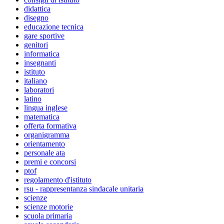
didattica
disegno
educazione tecnica
gare sportive
genitori
informatica
insegnanti
istituto
italiano
laboratori
latino
lingua inglese
matematica
offerta formativa
organigramma
orientamento
personale ata
premi e concorsi
ptof
regolamento d'istituto
rsu - rappresentanza sindacale unitaria
scienze
scienze motorie
scuola primaria