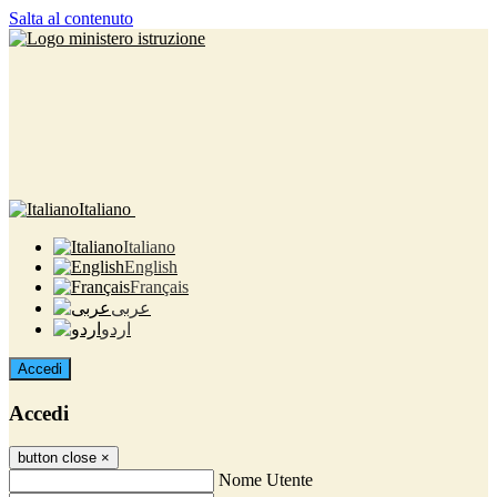
Salta al contenuto
Italiano
Italiano
English
Français
عربى
اردو
Accedi
Accedi
button close
×
Nome Utente