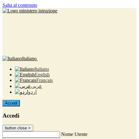
Salta al contenuto
Italiano
Italiano
English
Français
عربى
اردو
Accedi
Accedi
button close
×
Nome Utente