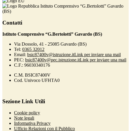
Istituto Comprensivo “G.Bertolotti” Gavardo
(BS)
Contatti
Istituto Comprensivo “G.Bertolotti” Gavardo (BS)
Via Dossolo, 41 - 25085 Gavardo (BS)
Tel:
0365 32012
Email:
bsic87400v@istruzione.it
Link per inviare una mail
PEC:
bsic87400v@pec.istruzione.it
Link per inviare una mail
C.F.: 96030340176
C.M. BSIC87400V
Cod. Univoco UFHTA0
Sezione Link Utili
Cookie policy
Note legali
Informativa Privacy
Ufficio Relazioni con il Pubblico