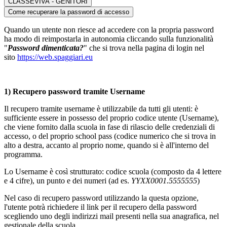
CLASSEVIVA - GENITORI
Come recuperare la password di accesso
Quando un utente non riesce ad accedere con la propria password
ha modo di reimpostarla in autonomia cliccando sulla funzionalità
"
Password dimenticata?
" che si trova nella pagina di login nel
sito
https://web.spaggiari.eu
1) Recupero password tramite Username
Il recupero tramite username è utilizzabile da tutti gli utenti: è
sufficiente essere in possesso del proprio codice utente (Username),
che viene fornito dalla scuola in fase di rilascio delle credenziali di
accesso, o del proprio school pass (codice numerico che si trova in
alto a destra, accanto al proprio nome, quando si è all'interno del
programma.
Lo Username è così strutturato: codice scuola (composto da 4 lettere
e 4 cifre), un punto e dei numeri (ad es.
YYXX0001.5555555
)
Nel caso di recupero password utilizzando la questa opzione,
l'utente potrà richiedere il link per il recupero della password
scegliendo uno degli indirizzi mail presenti nella sua anagrafica, nel
gestionale della scuola.