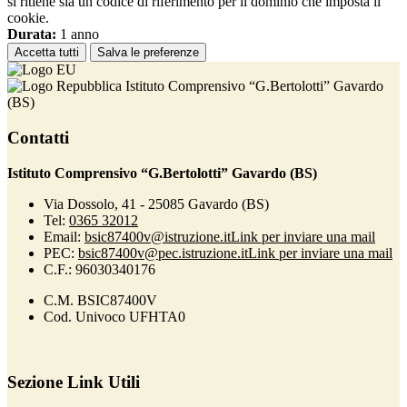
si ritiene sia un codice di riferimento per il dominio che imposta il
cookie.
Durata:
1 anno
Accetta tutti
Salva le preferenze
Istituto Comprensivo “G.Bertolotti” Gavardo
(BS)
Contatti
Istituto Comprensivo “G.Bertolotti” Gavardo (BS)
Via Dossolo, 41 - 25085 Gavardo (BS)
Tel:
0365 32012
Email:
bsic87400v@istruzione.it
Link per inviare una mail
PEC:
bsic87400v@pec.istruzione.it
Link per inviare una mail
C.F.: 96030340176
C.M. BSIC87400V
Cod. Univoco UFHTA0
Sezione Link Utili