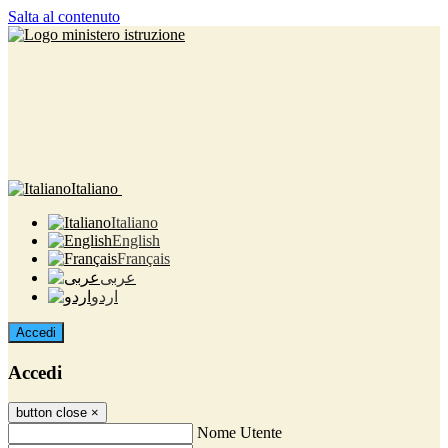
Salta al contenuto
Italiano
Italiano
English
Français
عربى
اردو
Accedi
Accedi
button close
×
Nome Utente