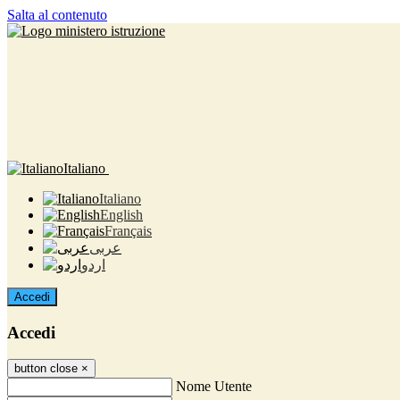
Salta al contenuto
Italiano
Italiano
English
Français
عربى
اردو
Accedi
Accedi
button close
×
Nome Utente