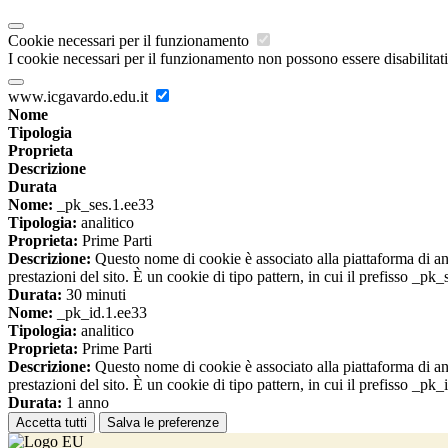
Cookie necessari per il funzionamento
I cookie necessari per il funzionamento non possono essere disabilitati.
www.icgavardo.edu.it
Nome
Tipologia
Proprieta
Descrizione
Durata
Nome:
_pk_ses.1.ee33
Tipologia:
analitico
Proprieta:
Prime Parti
Descrizione:
Questo nome di cookie è associato alla piattaforma di ana
prestazioni del sito. È un cookie di tipo pattern, in cui il prefisso _pk
Durata:
30 minuti
Nome:
_pk_id.1.ee33
Tipologia:
analitico
Proprieta:
Prime Parti
Descrizione:
Questo nome di cookie è associato alla piattaforma di ana
prestazioni del sito. È un cookie di tipo pattern, in cui il prefisso _pk
Durata:
1 anno
Accetta tutti
Salva le preferenze