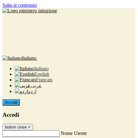
Salta al contenuto
Italiano
Italiano
English
Français
عربى
اردو
Accedi
Accedi
button close
×
Nome Utente