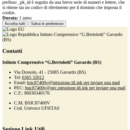
prefisso _pk_id è seguito da una breve serie di numeri e lettere, che
si ritiene sia un codice di riferimento per il dominio che imposta il
cookie.
Durata:
1 anno
Accetta tutti
Salva le preferenze
Istituto Comprensivo “G.Bertolotti” Gavardo
(BS)
Contatti
Istituto Comprensivo “G.Bertolotti” Gavardo (BS)
Via Dossolo, 41 - 25085 Gavardo (BS)
Tel:
0365 32012
Email:
bsic87400v@istruzione.it
Link per inviare una mail
PEC:
bsic87400v@pec.istruzione.it
Link per inviare una mail
C.F.: 96030340176
C.M. BSIC87400V
Cod. Univoco UFHTA0
Sezione Link Utili