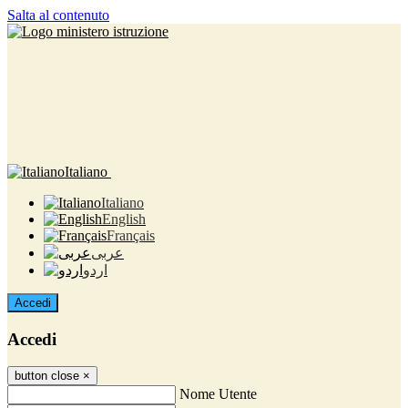
Salta al contenuto
Italiano
Italiano
English
Français
عربى
اردو
Accedi
Accedi
button close
×
Nome Utente