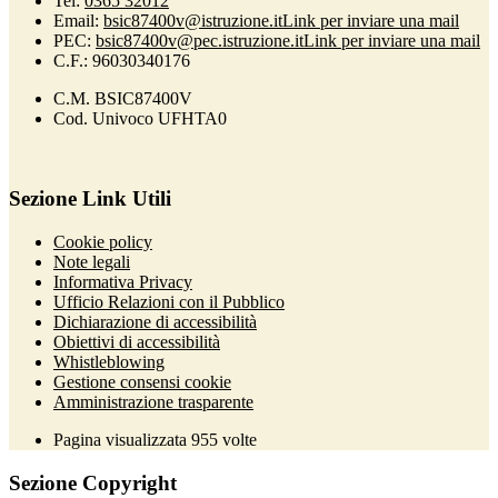
Tel:
0365 32012
Email:
bsic87400v@istruzione.it
Link per inviare una mail
PEC:
bsic87400v@pec.istruzione.it
Link per inviare una mail
C.F.: 96030340176
C.M. BSIC87400V
Cod. Univoco UFHTA0
Sezione Link Utili
Cookie policy
Note legali
Informativa Privacy
Ufficio Relazioni con il Pubblico
Dichiarazione di accessibilità
Obiettivi di accessibilità
Whistleblowing
Gestione consensi cookie
Amministrazione trasparente
Pagina visualizzata
955
volte
Sezione Copyright