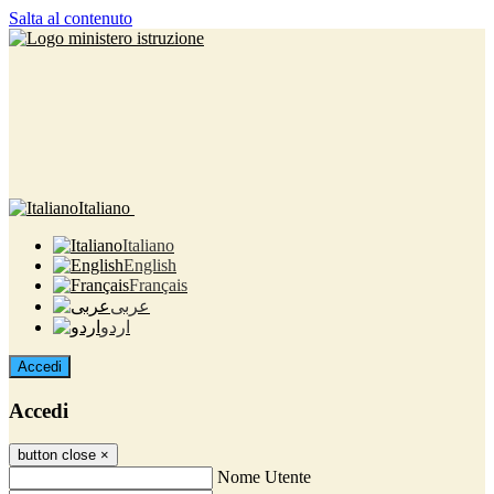
Salta al contenuto
Italiano
Italiano
English
Français
عربى
اردو
Accedi
Accedi
button close
×
Nome Utente