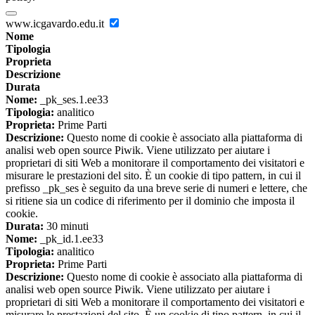
www.icgavardo.edu.it
Nome
Tipologia
Proprieta
Descrizione
Durata
Nome:
_pk_ses.1.ee33
Tipologia:
analitico
Proprieta:
Prime Parti
Descrizione:
Questo nome di cookie è associato alla piattaforma di
analisi web open source Piwik. Viene utilizzato per aiutare i
proprietari di siti Web a monitorare il comportamento dei visitatori e
misurare le prestazioni del sito. È un cookie di tipo pattern, in cui il
prefisso _pk_ses è seguito da una breve serie di numeri e lettere, che
si ritiene sia un codice di riferimento per il dominio che imposta il
cookie.
Durata:
30 minuti
Nome:
_pk_id.1.ee33
Tipologia:
analitico
Proprieta:
Prime Parti
Descrizione:
Questo nome di cookie è associato alla piattaforma di
analisi web open source Piwik. Viene utilizzato per aiutare i
proprietari di siti Web a monitorare il comportamento dei visitatori e
misurare le prestazioni del sito. È un cookie di tipo pattern, in cui il