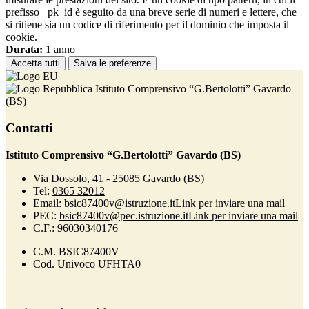
prefisso _pk_id è seguito da una breve serie di numeri e lettere, che
si ritiene sia un codice di riferimento per il dominio che imposta il
cookie.
Durata:
1 anno
Accetta tutti
Salva le preferenze
Istituto Comprensivo “G.Bertolotti” Gavardo
(BS)
Contatti
Istituto Comprensivo “G.Bertolotti” Gavardo (BS)
Via Dossolo, 41 - 25085 Gavardo (BS)
Tel:
0365 32012
Email:
bsic87400v@istruzione.it
Link per inviare una mail
PEC:
bsic87400v@pec.istruzione.it
Link per inviare una mail
C.F.: 96030340176
C.M. BSIC87400V
Cod. Univoco UFHTA0