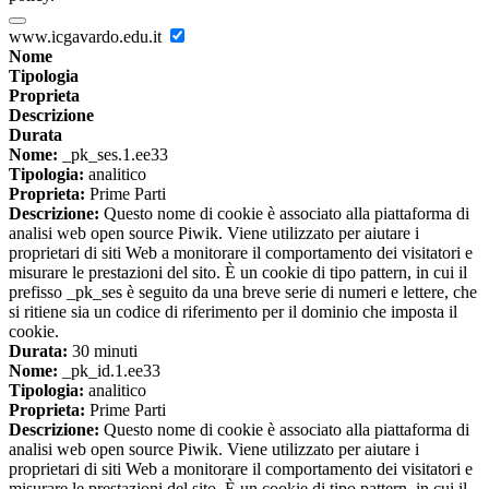
www.icgavardo.edu.it
Nome
Tipologia
Proprieta
Descrizione
Durata
Nome:
_pk_ses.1.ee33
Tipologia:
analitico
Proprieta:
Prime Parti
Descrizione:
Questo nome di cookie è associato alla piattaforma di
analisi web open source Piwik. Viene utilizzato per aiutare i
proprietari di siti Web a monitorare il comportamento dei visitatori e
misurare le prestazioni del sito. È un cookie di tipo pattern, in cui il
prefisso _pk_ses è seguito da una breve serie di numeri e lettere, che
si ritiene sia un codice di riferimento per il dominio che imposta il
cookie.
Durata:
30 minuti
Nome:
_pk_id.1.ee33
Tipologia:
analitico
Proprieta:
Prime Parti
Descrizione:
Questo nome di cookie è associato alla piattaforma di
analisi web open source Piwik. Viene utilizzato per aiutare i
proprietari di siti Web a monitorare il comportamento dei visitatori e
misurare le prestazioni del sito. È un cookie di tipo pattern, in cui il