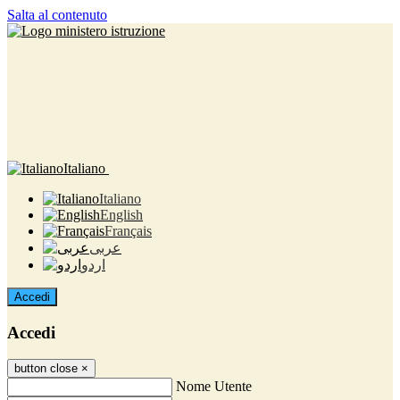
Salta al contenuto
Italiano
Italiano
English
Français
عربى
اردو
Accedi
Accedi
button close
×
Nome Utente