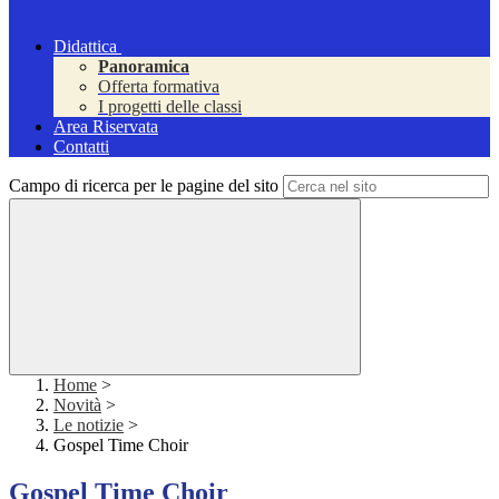
Didattica
Panoramica
Offerta formativa
I progetti delle classi
Area Riservata
Contatti
Campo di ricerca per le pagine del sito
Home
>
Novità
>
Le notizie
>
Gospel Time Choir
Gospel Time Choir