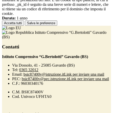
prefisso _pk_id è seguito da una breve serie di numeri e lettere, che
si ritiene sia un codice di riferimento per il dominio che imposta il
cookie.
Durata:
1 anno
Accetta tutti
Salva le preferenze
Istituto Comprensivo “G.Bertolotti” Gavardo
(BS)
Contatti
Istituto Comprensivo “G.Bertolotti” Gavardo (BS)
Via Dossolo, 41 - 25085 Gavardo (BS)
Tel:
0365 32012
Email:
bsic87400v@istruzione.it
Link per inviare una mail
PEC:
bsic87400v@pec.istruzione.it
Link per inviare una mail
C.F.: 96030340176
C.M. BSIC87400V
Cod. Univoco UFHTA0